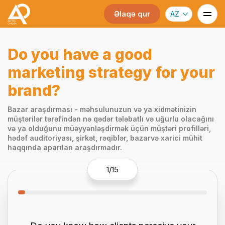
Əlaqə qur
AZ
Do you have a good
marketing strategy for your
brand?
Bazar araşdırması - məhsulunuzun və ya xidmətinizin
müştərilər tərəfindən nə qədər tələbatlı və uğurlu olacağını
və ya olduğunu müəyyənləşdirmək üçün müştəri profilləri,
hədəf auditoriyası, şirkət, rəqiblər, bazarvə xarici mühit
haqqında aparılan araşdırmadır.
1
/15