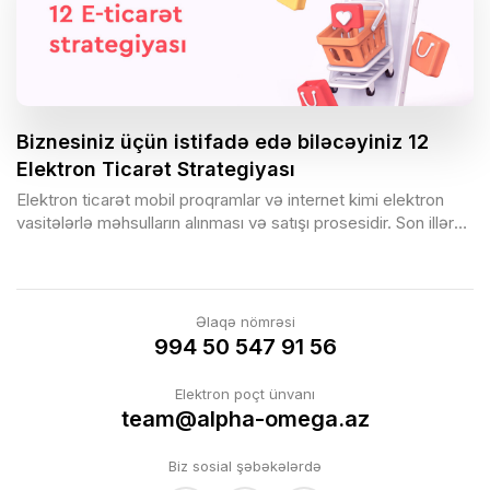
Biznesiniz üçün istifadə edə biləcəyiniz 12
Elektron Ticarət Strategiyası
Elektron ticarət mobil proqramlar və internet kimi elektron
vasitələrlə məhsulların alınması və satışı prosesidir. Son illər
ərzində e-ticarət populyarlıq baxımından əhəmiyyətli
dərəcədə artdı və mağazaları əvəz etməyə başladı. Elektron
ticarət müştərilərə coğrafi maneələri dəf etməyə və onlara
istənilən vaxt istənilən yerdən məhsul almağa imkan yaradır.
Əlaqə nömrəsi
Elektron ticarət biznesinizə marketinq imkanlarından məhsul
994 50 547 91 56
çeşidlərinizin artırılmasına və daha çox satış yaratmağa qədər
bir sıra imkanlar təklif edir. Optimallaşdırılmış və yaxşı inkişaf
Elektron poçt ünvanı
etmiş veb-sayt ilə siz nəinki bu məqsədlərə nail ola bilə, həm
team@alpha-omega.az
də müştərilərinizə gecə-gündüz rahat xidmət təklif edə
bilərsiniz.
Biz sosial şəbəkələrdə