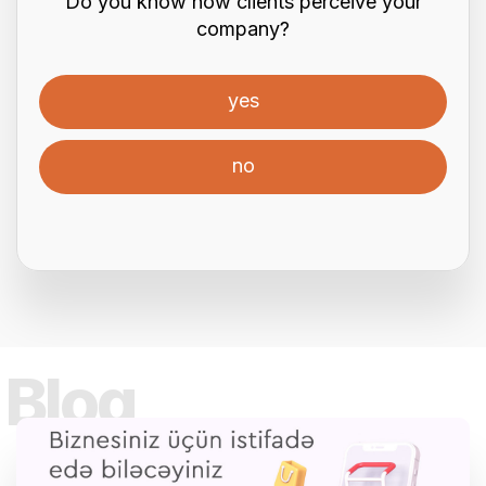
Do you know how clients perceive your
company?
yes
no
Bloq