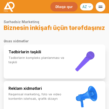
Əlaqə qur
AZ
Sərhədsiz Marketinq
Biznesin inkişafı üçün tərəfdaşınız
Əsas xidmətlər
Tədbirlərin təşkili
Tədbirlərin kompleks planlanması və
təşkili
Reklam xidmətləri
Rəqəmsal marketinq, foto və video
kontentin istehsalı, qrafik dizayn