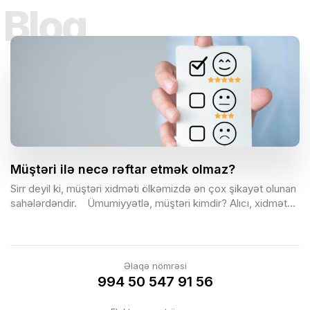
Bloq
Müştəri ilə necə rəftar etmək olmaz?
Sirr deyil ki, müştəri xidməti ölkəmizdə ən çox şikayət olunan
sahələrdəndir.⠀ Ümumiyyətlə, müştəri kimdir? Alıcı, xidmət
sifarişçisi, sponsor, işəgötürən və sair.⠀ Müştəri varsa,
şikayətlər də var. Şikayətlər varsa, onlarla işləmə bacarığınız
olmalıdır.⠀
Əlaqə nömrəsi
994 50 547 91 56