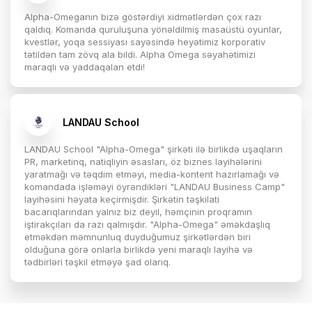
Alpha-Omeganın bizə göstərdiyi xidmətlərdən çox razı
qaldıq. Komanda quruluşuna yönəldilmiş masaüstü oyunlar,
kvestlər, yoqa sessiyası sayəsində heyətimiz korporativ
tətildən tam zövq ala bildi. Alpha Omega səyahətimizi
maraqlı və yaddaqalan etdi!
LANDAU School
LANDAU School "Alpha-Omega" şirkəti ilə birlikdə uşaqların
PR, marketinq, natiqliyin əsasları, öz biznes layihələrini
yaratmağı və təqdim etməyi, media-kontent hazırlamağı və
komandada işləməyi öyrəndikləri "LANDAU Business Camp"
layihəsini həyata keçirmişdir. Şirkətin təşkilati
bacarıqlarından yalnız biz deyil, həmçinin proqramın
iştirakçıları da razı qalmışdır. "Alpha-Omega" əməkdaşlıq
etməkdən məmnunluq duyduğumuz şirkətlərdən biri
olduğuna görə onlarla birlikdə yeni maraqlı layihə və
tədbirləri təşkil etməyə şad olarıq.