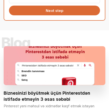
Next step
Bloq
Biznesinizi böyütmək üçün Pinterestdən
istifadə etməyin 3 əsas səbəbi
Pinterest yeni məhsul və xidmətlər kəşf etmək istəyən