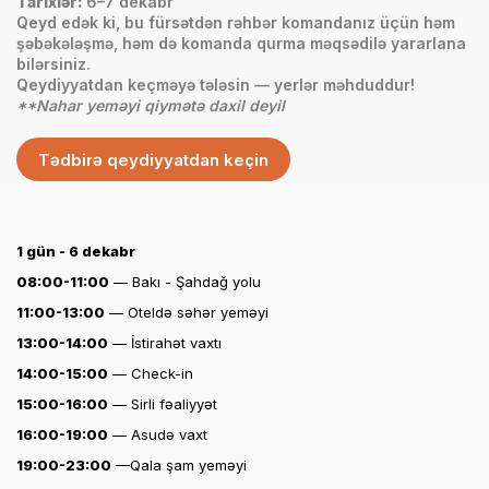
Tarixlər:
6–7 dekabr
Qeyd edək ki, bu fürsətdən rəhbər komandanız üçün həm
şəbəkələşmə, həm də komanda qurma məqsədilə yararlana
bilərsiniz.
Qeydiyyatdan keçməyə tələsin — yerlər məhduddur!
**Nahar yeməyi qiymətə daxil deyil
Tədbirə qeydiyyatdan keçin
1 gün - 6 dekabr
08:00-11:00
— Bakı - Şahdağ yolu
11:00-13:00
— Oteldə səhər yeməyi
13:00-14:00
— İstirahət vaxtı
14:00-15:00
— Check-in
15:00-16:00
— Sirli fəaliyyət
16:00-19:00
— Asudə vaxt
19:00-23:00
—Qala şam yeməyi