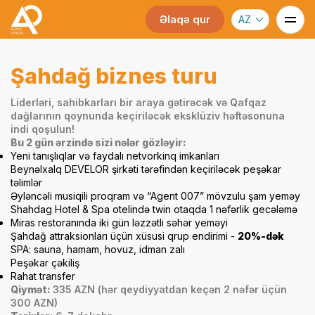
Əlaqə qur
AZ
Şahdağ biznes turu
Liderləri, sahibkarları bir araya gətirəcək və Qafqaz
dağlarının qoynunda keçiriləcək eksklüziv həftəsonuna
indi qoşulun!
Bu 2 gün ərzində sizi nələr gözləyir:
Yeni tanışlıqlar və faydalı netvorkinq imkanları
Beynəlxalq DEVELOR şirkəti tərəfindən keçiriləcək peşəkar
təlimlər
Əyləncəli musiqili proqram və “Agent 007” mövzulu şam yeməy
Shahdag Hotel & Spa otelində twin otaqda 1 nəfərlik gecələmə
Miras restoranında iki gün ləzzətli səhər yeməyi
Şahdağ attraksionları üçün xüsusi qrup endirimi -
20%-dək
SPA: sauna, hamam, hovuz, idman zalı
Peşəkar çəkiliş
Rahat transfer
Qiymət:
335 AZN (hər qeydiyyatdan keçən 2 nəfər üçün
300 AZN)