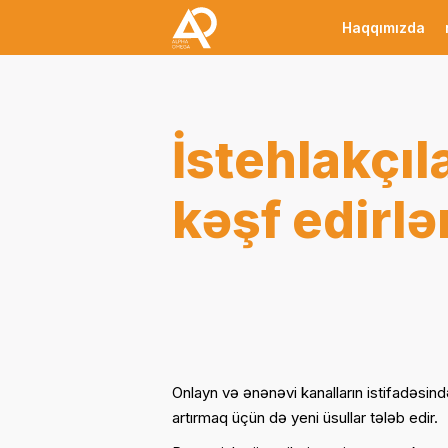
Haqqımızda
İstehlakçıl
kəşf edirlə
Onlayn və ənənəvi kanalların istifadəsində
artırmaq üçün də yeni üsullar tələb edir.