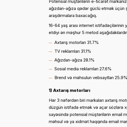
Potensial müştərilərin e-ticarət markanı
ağızdan-ağıza qədər güclü etmək üçün ş
araşdırmalara baxacağıq.
16-64 yaş arası internet istifadəçilərini
etdiyi ən məşhur 5 metod aşağıdakılardır
Axtarış motorları 31.7%
TV reklamları 31.1%
Ağızdan-ağıza 28.1%
Sosial media reklamları 27.6%
Brend və məhsulun vebsaytları 25.9
1) Axtarış motorları
Hər 3 nəfərdən biri markaları axtarış mo
düzgün istifadə etmək və açar sözlərə x
sayəsində potensial müştərilərin email 
məhsul və ya xidmət haqqında email marke