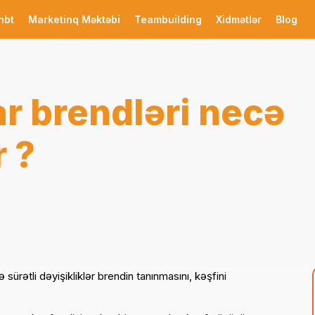
nbt
Marketinq Məktəbi
Teambuilding
Xidmətlər
Blog
ar brendləri necə
r ?
 sürətli dəyişikliklər brendin tanınmasını, kəşfini