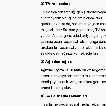
2) TV reklamları
Televiziya reklamçılığı geniş auditoriyay
auditoriyanız olduğuna əmin olmalısınız. 
qədər çox olsa da, rəqəmlər yaşdan asılı 
müştəriləriniz 50-dən yuxarıdırsa, TV 
yoldur. Ancaq gənc aduditoriya üçün çox 
çatmaq üçün rəqəmsal reklamçılığa daha
göstərir ki, rəqəmsal video reklamın bu 
şəkildə çatmağınıza kömək edə bilər.
3) Ağızdan-ağıza
Ağızdan-ağıza üsulu hələ də öz hegemonlu
ailəsinin tövsiyələrini brend məlumatını
təsdiqləyə bilərik. Araşdırmalara görə in
brend ilə tanış olur.
4) Sosial media reklamları
İnsanlar nə qədər sosial media reklamları