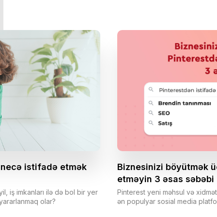
q
 necə istifadə etmək
Biznesinizi böyütmək ü
etməyin 3 əsas səbəbi
, iş imkanları ilə də bol bir yer
Pinterest yeni məhsul və xidmət
 yararlanmaq olar?
ən populyar sosial media platfo
platformanı strategiyalarına daxil