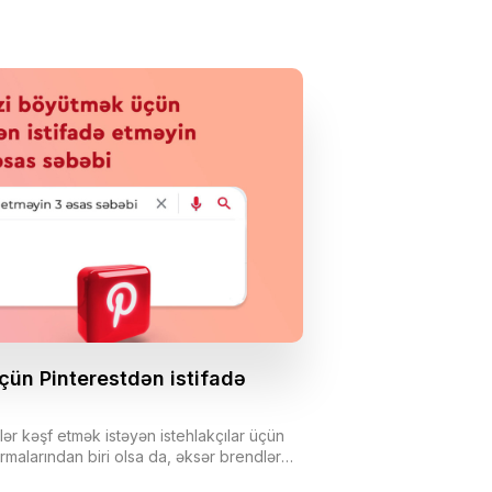
çün Pinterestdən istifadə
lər kəşf etmək istəyən istehlakçılar üçün
rmalarından biri olsa da, əksər brendlər
 etmirlər.