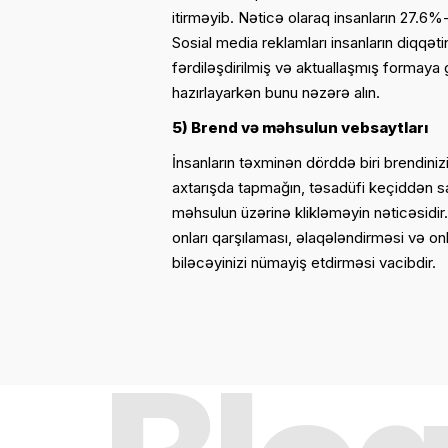
itirməyib. Nəticə olaraq insanların 27.6%-
Sosial media reklamları insanların diqq
fərdiləşdirilmiş və aktuallaşmış formaya g
hazırlayarkən bunu nəzərə alın.
5) Brend və məhsulun vebsaytları
İnsanların təxminən dörddə biri brendinizi v
axtarışda tapmağın, təsadüfi keçiddən s
məhsulun üzərinə klikləməyin nəticəsidir.
onları qarşılaması, əlaqələndirməsi və o
biləcəyinizi nümayiş etdirməsi vacibdir.