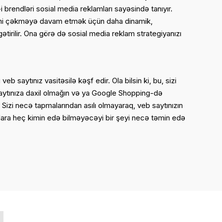
i brendləri sosial media reklamları sayəsində tanıyır.
ətini çəkməyə davam etmək üçün daha dinamik,
ətirilir. Ona görə də sosial media reklam strategiyanızı
eb saytınız vasitəsilə kəşf edir. Ola bilsin ki, bu, sizi
aytınıza daxil olmağın və ya Google Shopping-də
 Sizi necə tapmalarından asılı olmayaraq, veb saytınızın
nlara heç kimin edə bilməyəcəyi bir şeyi necə təmin edə