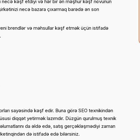
zı necə kəşf etdiyi və hər bir ən məşhur kəşf növünün
irkətinizi necə bazara çıxarmaq barədə ən son
n yeni brendlər və məhsullar kəşf etmək üçün istifadə
.
%
torları sayəsində kəşf edir. Buna görə SEO texnikindən
üsusi diqqət yetirmək lazımdır. Düzgün qurulmuş texnik
məlumatlarını da əldə edə, satış gerçəkləşmədiyi zaman
tinqindən də istifadə edə bilərsiniz.