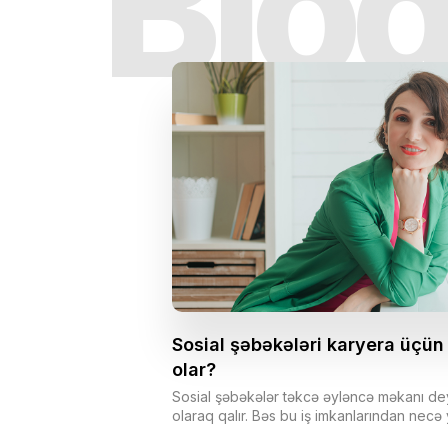
Blo
Sosial şəbəkələri karyera üçün
olar?
Sosial şəbəkələr təkcə əyləncə məkanı deyil
olaraq qalır. Bəs bu iş imkanlarından necə