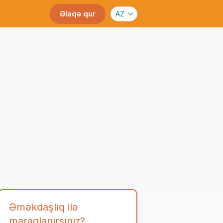
Əlaqə qur
AZ
Əməkdaşlıq ilə
maraqlanırsınız?