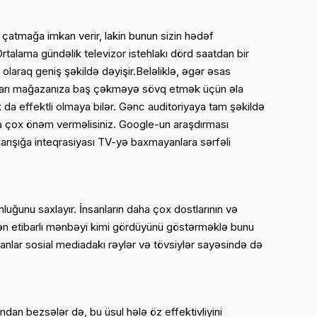
a çatmağa imkan verir, lakin bunun sizin hədəf
Ortalama gündəlik televizor istehlakı dörd saatdan bir
olaraq geniş şəkildə dəyişir.Beləliklə, əgər əsas
onları mağazanıza baş çəkməyə sövq etmək üçün əla
da effektli olmaya bilər. Gənc auditoriyaya tam şəkildə
 çox önəm verməlisiniz. Google-un araşdırması
qarışığa inteqrasiyası TV-yə baxmayanlara sərfəli
ğunu saxlayır. İnsanların daha çox dostlarının və
n ən etibarlı mənbəyi kimi gördüyünü göstərməklə bunu
sanlar sosial mediadakı rəylər və tövsiylər sayəsində də
ndan bezsələr də, bu üsul hələ öz effektivliyini