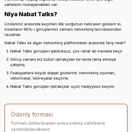
sahələrin nümayəndələri var.
Niyə Nabat Talks?
Üzvlərimiz arasında keçirilən illik sorğunun nəticələri göstərir ki,
insanların 99%-i görüşlərimiz zamanı netvorkinq təcrübəsindən
razıdırlar.
Nabat Talks ilə digər netvorkinq platformaları arasında fərq nədir?
Nabat Talks görüşləri qalstuksuz, çox rahat ab-havada keçir.
Görüş zamanı biz bütün iştirakçıları bir-birilə tanış etməyə
çalışırıq.
Fəaliyyətlərə böyük diqqət göstəririk: netvorkinq oyunları,
viktorinalar, lotoreyalar keçiririk.
Nabat Talks görüşləri iştirakçılar üçün hədiyyəsiz keçmir.
Ödəniş forması
Formanı doldurduqdan sonra ödəniş səhifəsinə
yönləndiriləcəksiniz