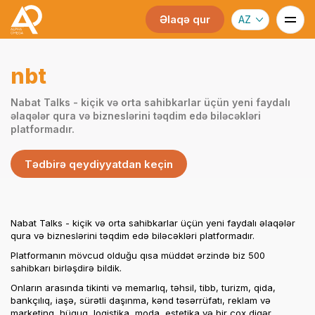
Əlaqə qur
AZ
nbt
Nabat Talks - kiçik və orta sahibkarlar üçün yeni faydalı
əlaqələr qura və bizneslərini təqdim edə biləcəkləri
platformadır.
Tədbirə qeydiyyatdan keçin
Nabat Talks - kiçik və orta sahibkarlar üçün yeni faydalı əlaqələr
qura və bizneslərini təqdim edə biləcəkləri platformadır.
Platformanın mövcud olduğu qısa müddət ərzində biz 500
sahibkarı birləşdirə bildik.
Onların arasında tikinti və memarlıq, təhsil, tibb, turizm, qida,
bankçılıq, iaşə, sürətli daşınma, kənd təsərrüfatı, reklam və
marketinq, hüquq, logistika, moda, estetika və bir çox digər