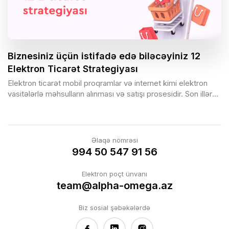
Biznesiniz üçün istifadə edə biləcəyiniz 12
Elektron Ticarət Strategiyası
Elektron ticarət mobil proqramlar və internet kimi elektron
vasitələrlə məhsulların alınması və satışı prosesidir. Son illər
ərzində e-ticarət populyarlıq baxımından əhəmiyyətli
dərəcədə artdı və mağazaları əvəz etməyə başladı. Elektron
ticarət müştərilərə coğrafi maneələri dəf etməyə və onlara
istənilən vaxt istənilən yerdən məhsul almağa imkan yaradır.
Əlaqə nömrəsi
Elektron ticarət biznesinizə marketinq imkanlarından məhsul
994 50 547 91 56
çeşidlərinizin artırılmasına və daha çox satış yaratmağa qədər
bir sıra imkanlar təklif edir. Optimallaşdırılmış və yaxşı inkişaf
Elektron poçt ünvanı
etmiş veb-sayt ilə siz nəinki bu məqsədlərə nail ola bilə, həm
team@alpha-omega.az
də müştərilərinizə gecə-gündüz rahat xidmət təklif edə
bilərsiniz.
Biz sosial şəbəkələrdə