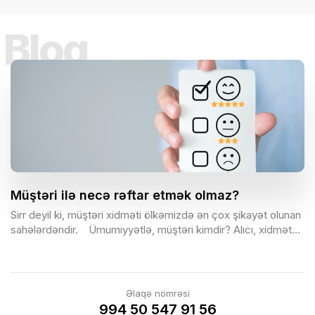
Bloq
Müştəri ilə necə rəftar etmək olmaz?
Sirr deyil ki, müştəri xidməti ölkəmizdə ən çox şikayət olunan
sahələrdəndir.⠀ Ümumiyyətlə, müştəri kimdir? Alıcı, xidmət
sifarişçisi, sponsor, işəgötürən və sair.⠀ Müştəri varsa,
şikayətlər də var. Şikayətlər varsa, onlarla işləmə bacarığınız
olmalıdır.⠀
Əlaqə nömrəsi
994 50 547 91 56