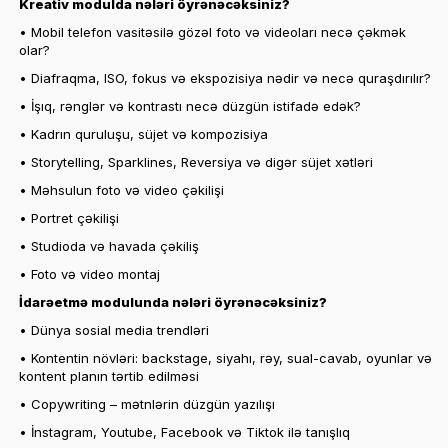
Kreativ modulda nələri öyrənəcəksiniz?
• Mobil telefon vasitəsilə gözəl foto və videoları necə çəkmək
olar?
• Diafraqma, ISO, fokus və ekspozisiya nədir və necə quraşdırılır?
• İşıq, rənglər və kontrastı necə düzgün istifadə edək?
• Kadrın quruluşu, süjet və kompozisiya
• Storytelling, Sparklines, Reversiya və digər süjet xətləri
• Məhsulun foto və video çəkilişi
• Portret çəkilişi
• Studioda və havada çəkiliş
• Foto və video montaj
İdarəetmə modulunda nələri öyrənəcəksiniz?
• Dünya sosial media trendləri
• Kontentin növləri: backstage, siyahı, rəy, sual-cavab, oyunlar və
kontent planın tərtib edilməsi
• Copywriting – mətnlərin düzgün yazılışı
• İnstagram, Youtube, Facebook və Tiktok ilə tanışlıq