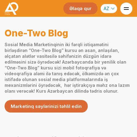
Əlaqə qur
AZ
One-Two Blog
Sosial Media Marketinqinin iki fərqli istiqamətini
birləşdirən “One-Two Blog” kursu ən asan, anlaşılan,
əlçatan alətlər vasitəsilə səhifənizin düzgün idarə
edilməsini sizə öyrədəcək! Azərbaycanda bir yenilik olan
“One-Two Blog” kursu sizi mobil fotoqrafiya və
videoqrafiya aləmi ilə tanış edəcək, ölkəmizdə ən çox
istifadə olunan sosial media platformalarında iş
mexanizmlərini öyrədəcək, hər iştirakçıya məhz ona lazım
olanı verəcək! Kurs Azərbaycan dilində tədris olunur.
Marketinq səylərinizi təhlil edin