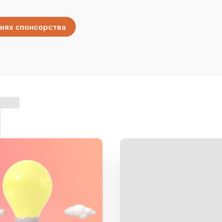
иях спонсорства
г