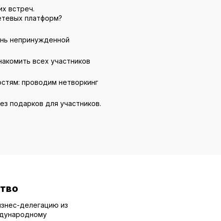
х встреч.
сетевых платформ?
чень непринужденной
накомить всех участников
стям: проводим нетворкинг
без подарков для участников.
тво
бизнес-делегацию из
ждународному