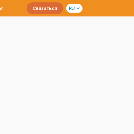
Связаться
RU
ог